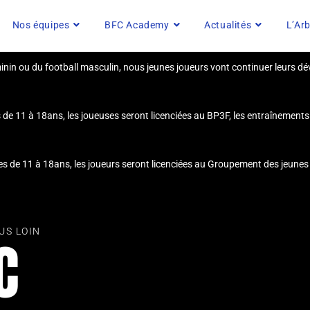
Nos équipes
BFC Academy
Actualités
L’Arb
éminin ou du football masculin, nous jeunes joueurs vont continuer leurs 
s de 11 à 18ans, les joueuses seront licenciées au BP3F, les entraînement
ées de 11 à 18ans, les joueurs seront licenciées au Groupement des jeun
US LOIN
C